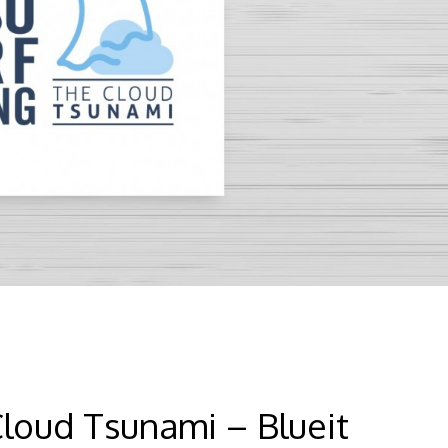
Cloud Tsunami – Blueit