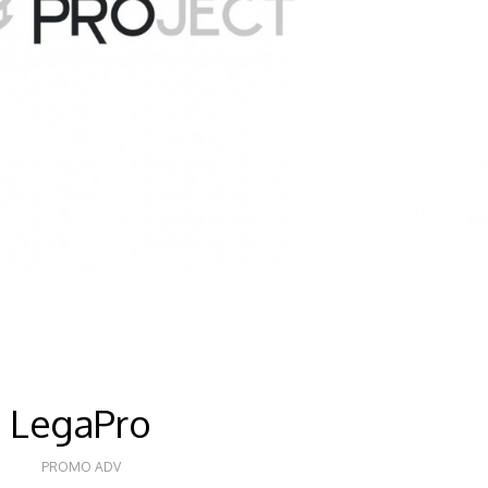
LegaPro
PROMO ADV